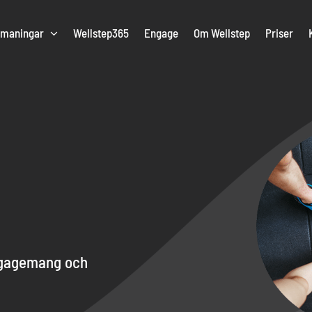
tmaningar
Wellstep365
Engage
Om Wellstep
Priser
ngagemang och