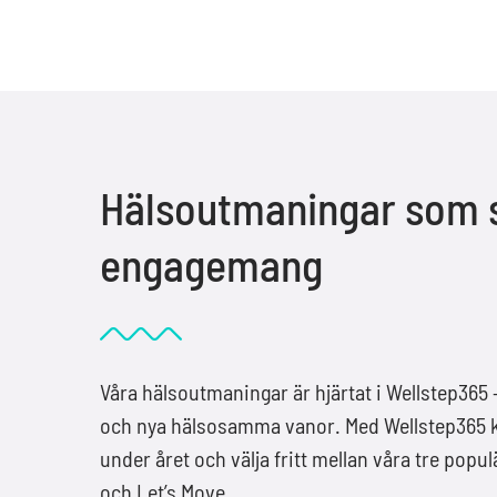
Hälsoutmaningar som s
engagemang
Våra hälsoutmaningar är hjärtat i Wellstep365 –
och nya hälsosamma vanor. Med Wellstep365 
under året och välja fritt mellan våra tre popu
och Let’s Move.