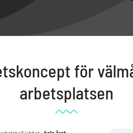
etskoncept för väl
arbetsplatsen
oarbetet på jobbet –
hela året
.