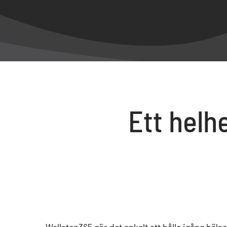
Ett helh
Wellstep365 gör det enkelt att hålla igång häls