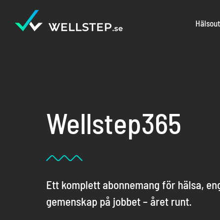
Fortsätt
till
Hälsou
innehållet
Wellstep365
Ett komplett abonnemang för hälsa, e
gemenskap på jobbet – året runt.