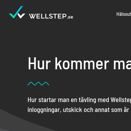
Fortsätt
till
Hälsou
innehållet
Hur kommer ma
Hur startar man en tävling med Wellst
inloggningar, utskick och annat som är b