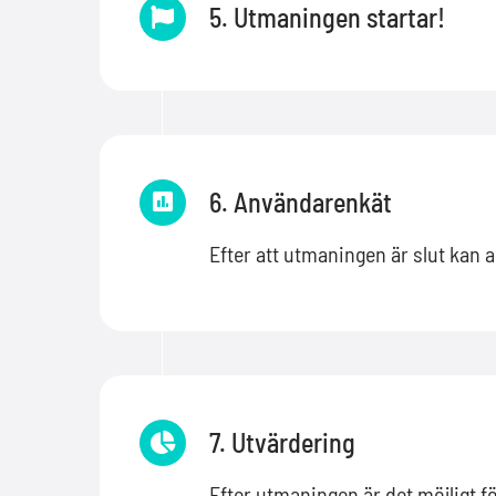
5. Utmaningen startar!
6. Användarenkät
Efter att utmaningen är slut kan 
7. Utvärdering
Efter utmaningen är det möjligt f