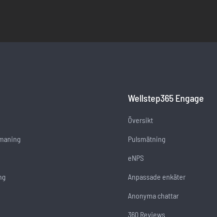
Wellstep365 Engage
Översikt
tmaning
Pulsmätning
eNPS
ng
Anpassade enkäter
Anonyma chattar
360 Reviews