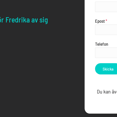
ör Fredrika av sig
Epost
*
Telefon
Skicka
Du kan äv