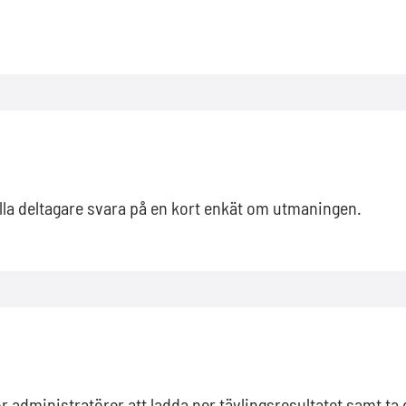
alla deltagare svara på en kort enkät om utmaningen.
ör administratörer att ladda ner tävlingsresultatet samt ta