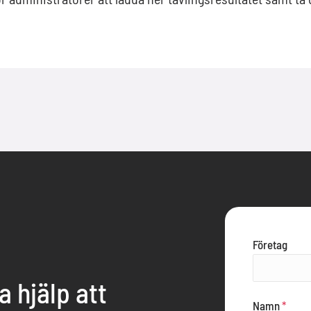
Företag
ha hjälp att
Namn
*