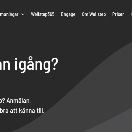
tmaningar
Wellstep365
Engage
Om Wellstep
Priser
n igång?
ep? Anmälan,
ra att känna till.